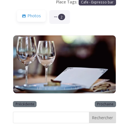
Place Tags:
Cafe - Expresso bar
Photos
2
Précédente
Prochaine
Rechercher