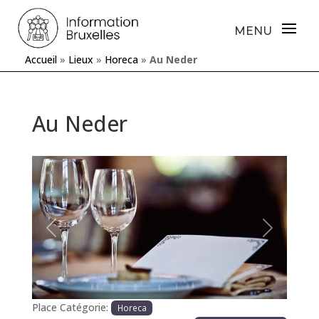
Accueil
»
Lieux
»
Horeca
»
Au Neder
Au Neder
Précédente
Prochaine
Place Catégorie:
Horeca