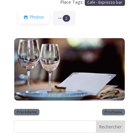
Place Tags:
Cafe - Expresso bar
Photos
2
Précédente
Prochaine
Rechercher