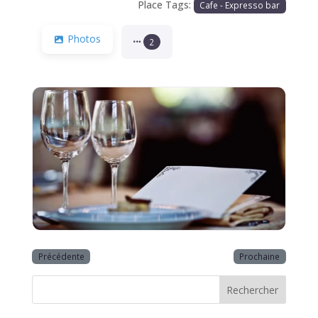
Place Tags:
Cafe - Expresso bar
Photos
2
Précédente
Prochaine
Rechercher