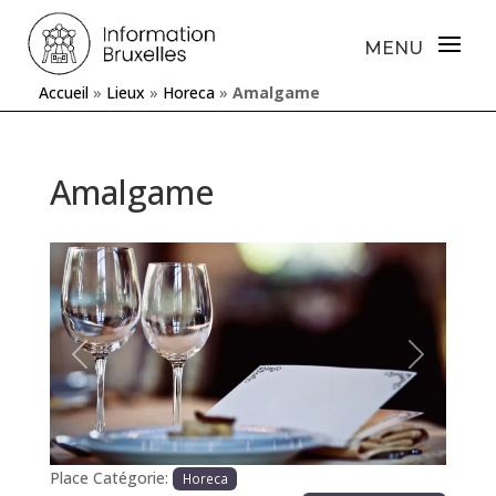
Accueil
»
Lieux
»
Horeca
»
Amalgame
Amalgame
Précédente
Prochaine
Place Catégorie:
Horeca