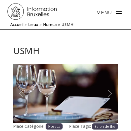
Accueil
»
Lieux
»
Horeca
»
USMH
USMH
Précédente
Prochaine
Place Catégorie:
Place Tags:
Horeca
Salon de thé