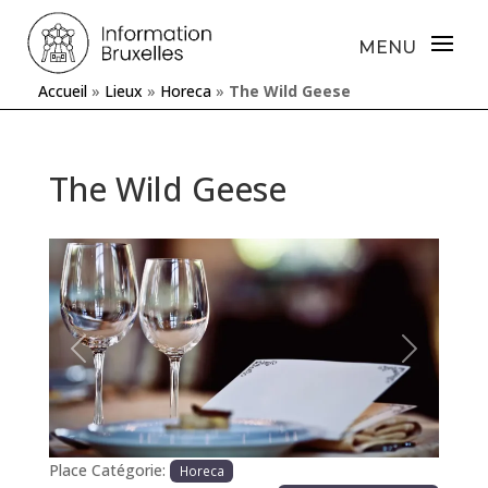
Accueil
»
Lieux
»
Horeca
»
The Wild Geese
The Wild Geese
Précédente
Prochaine
Place Catégorie:
Horeca