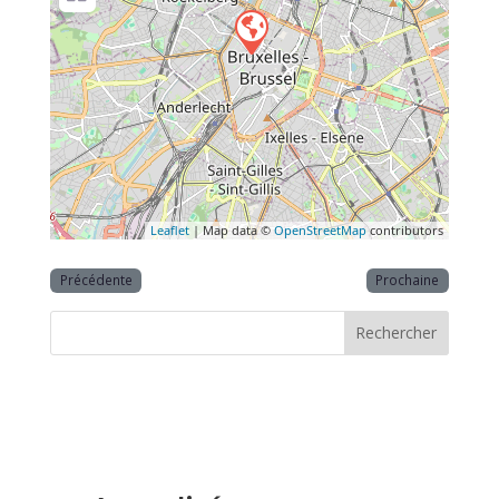
Leaflet
| Map data ©
OpenStreetMap
contributors
Précédente
Prochaine
Rechercher