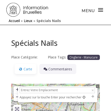
Accueil
»
Lieux
»
Spécials Nails
Spécials Nails
Place Catégorie:
Place Tags:
Onglerie - Manucure
Carte
Commentaires
+
−
Appuyez sur la touche Enter pour rechercher