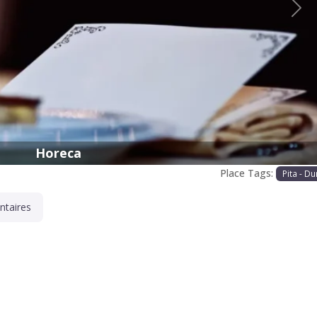
Proc
Horeca
Place Tags:
Pita - D
taires