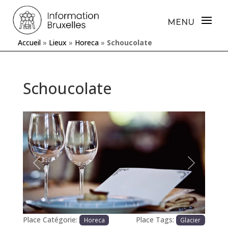
Accueil
»
Lieux
»
Horeca
»
Schoucolate
Schoucolate
Précédente
Prochaine
Place Catégorie:
Place Tags:
Horeca
Glacier