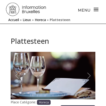
Accueil
»
Lieux
»
Horeca
»
Plattesteen
Plattesteen
Précédente
Prochaine
Place Catégorie:
Horeca