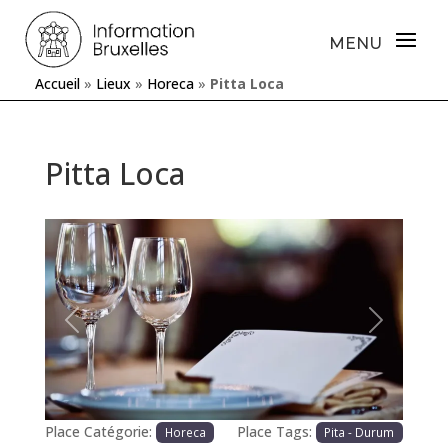
Accueil
»
Lieux
»
Horeca
»
Pitta Loca
Pitta Loca
Précédente
Prochaine
Place Catégorie:
Place Tags:
Horeca
Pita - Durum