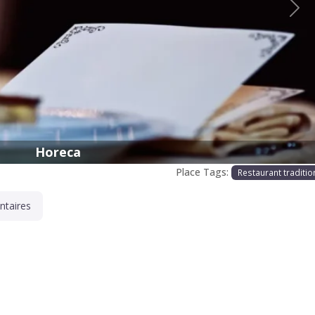
Proc
Horeca
Place Tags:
Restaurant traditio
taires