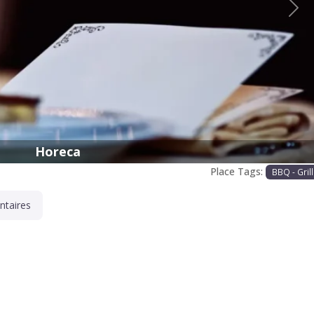
Proc
Horeca
Place Tags:
BBQ - Gril
taires