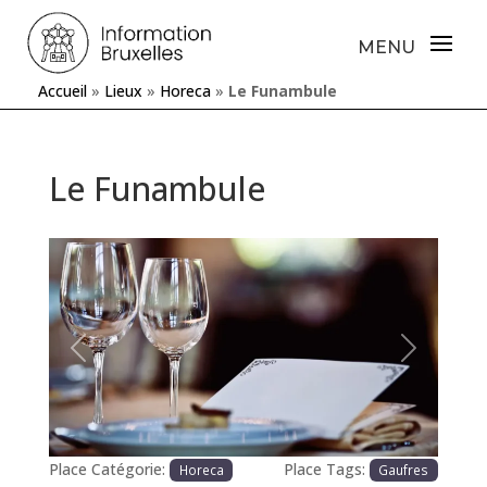
Accueil
»
Lieux
»
Horeca
»
Le Funambule
Le Funambule
Précédente
Prochaine
Place Catégorie:
Place Tags:
Horeca
Gaufres