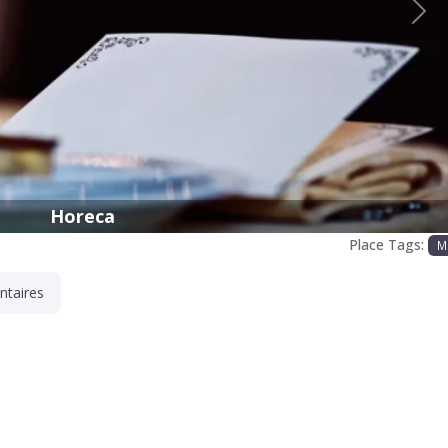
Proc
Horeca
Place Tags:
M
taires