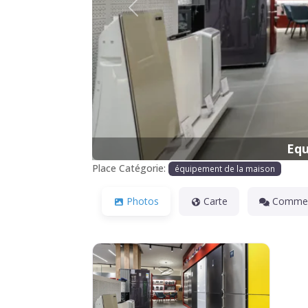
Précédente
Equ
Place Catégorie:
équipement de la maison
Photos
Carte
Commen