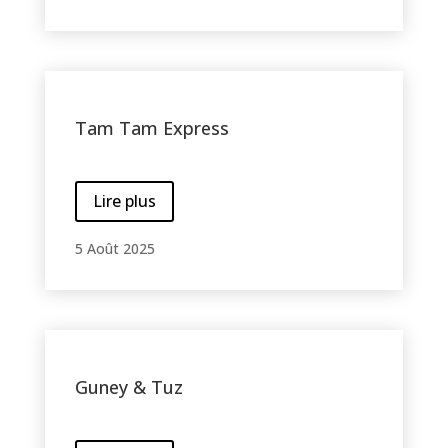
Tam Tam Express
Lire plus
5 Août 2025
Guney & Tuz