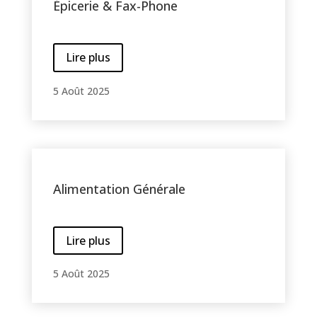
Épicerie & Fax-Phone
Lire plus
5 Août 2025
Alimentation Générale
Lire plus
5 Août 2025