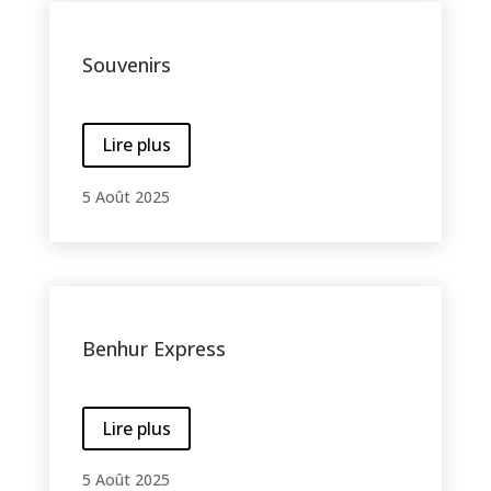
Souvenirs
Lire plus
5 Août 2025
Benhur Express
Lire plus
5 Août 2025