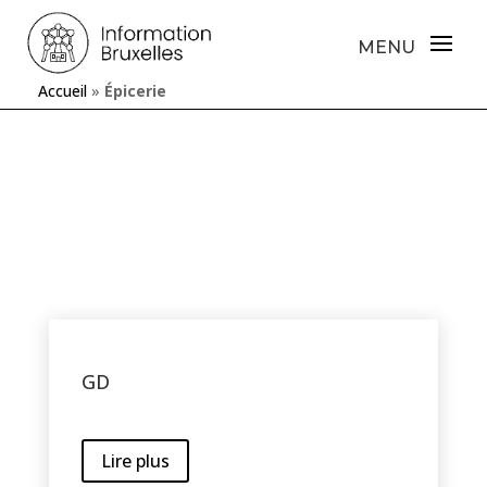
Accueil
»
Épicerie
GD
Lire plus