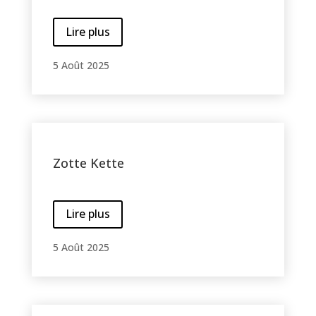
Lire plus
5 Août 2025
Zotte Kette
Lire plus
5 Août 2025