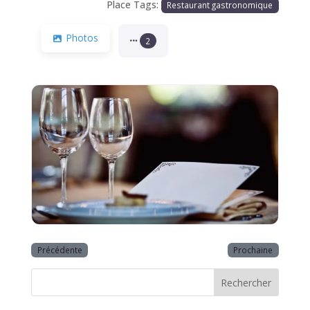
Place Tags:
Restaurant gastronomique
Photos
2
Précédente
Prochaine
Rechercher