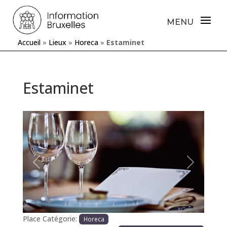
Accueil
»
Lieux
»
Horeca
»
Estaminet
Estaminet
Précédente
Prochaine
Place Catégorie:
Horeca