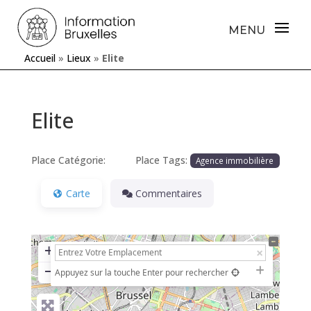
Accueil
»
Lieux
»
Elite
Elite
Place Catégorie:
Place Tags:
Agence immobilière
Carte
Commentaires
+
−
Appuyez sur la touche Enter pour rechercher