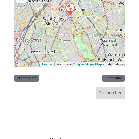
Leaflet
| Map data ©
OpenStreetMap
contributors
Précédente
Prochaine
Rechercher