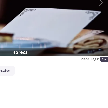
Proc
Horeca
Place Tags:
Gau
taires