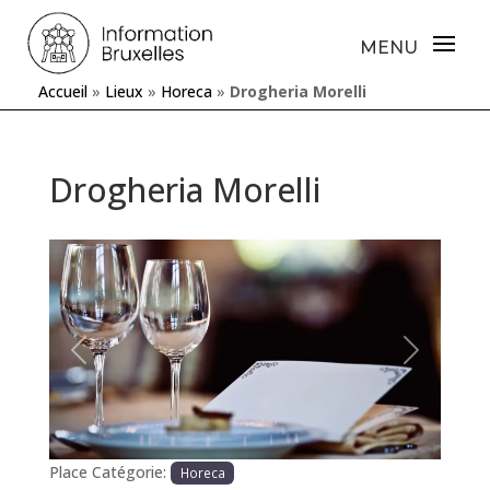
Accueil
»
Lieux
»
Horeca
»
Drogheria Morelli
Drogheria Morelli
Précédente
Prochaine
Place Catégorie:
Horeca