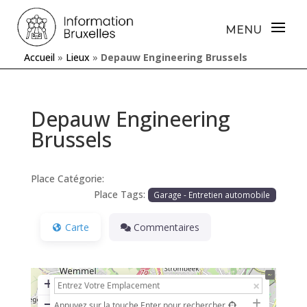
Accueil
»
Lieux
»
Depauw Engineering Brussels
Depauw Engineering
Brussels
Place Catégorie:
Place Tags:
Garage - Entretien automobile
Carte
Commentaires
+
−
Appuyez sur la touche Enter pour rechercher