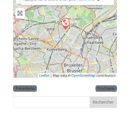
Leaflet
| Map data ©
OpenStreetMap
contributors
Précédente
Prochaine
Rechercher