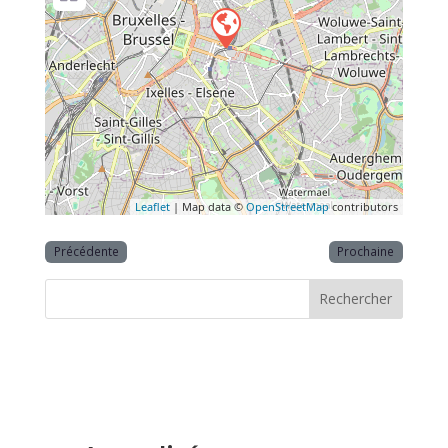
Leaflet
| Map data ©
OpenStreetMap
contributors
Précédente
Prochaine
Rechercher