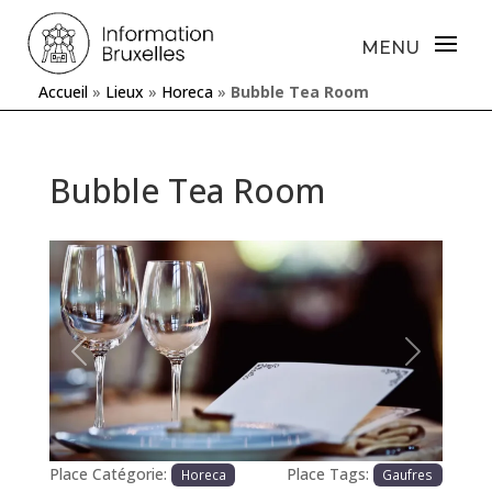
Accueil
»
Lieux
»
Horeca
»
Bubble Tea Room
Bubble Tea Room
Précédente
Prochaine
Place Catégorie:
Place Tags:
Horeca
Gaufres