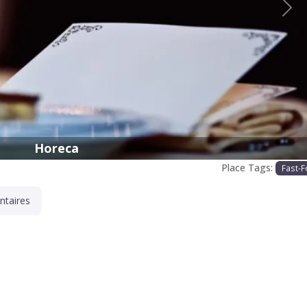
Proc
Horeca
Place Tags:
Fast-
taires