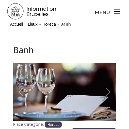
Accueil
»
Lieux
»
Horeca
»
Banh
Banh
Précédente
Prochaine
Place Catégorie:
Horeca