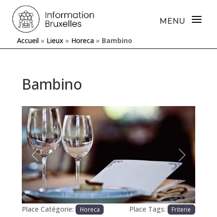
Accueil
»
Lieux
»
Horeca
»
Bambino
Bambino
Précédente
Prochaine
Place Catégorie:
Place Tags:
Horeca
Friterie