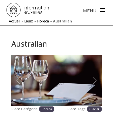
Accueil
»
Lieux
»
Horeca
»
Australian
Australian
Précédente
Prochaine
Place Catégorie:
Place Tags:
Horeca
Glacier