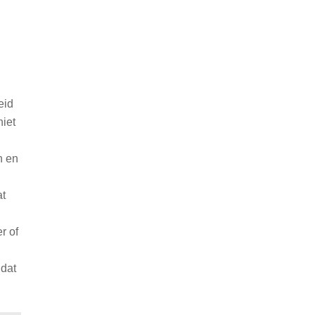
n
eid
niet
n en
at
r of
 dat