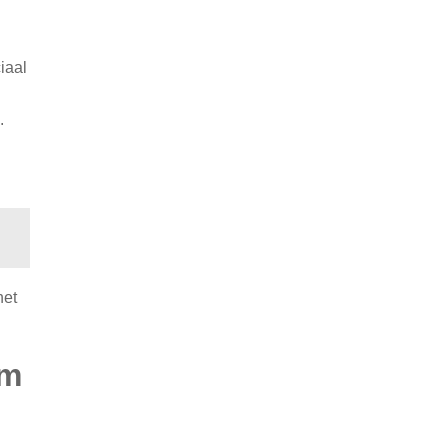
iaal
.
het
om