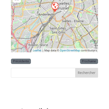
Leaflet
| Map data ©
OpenStreetMap
contributors
Précédente
Prochaine
Rechercher