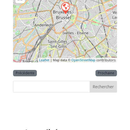
Leaflet
| Map data ©
OpenStreetMap
contributors
Précédente
Prochaine
Rechercher