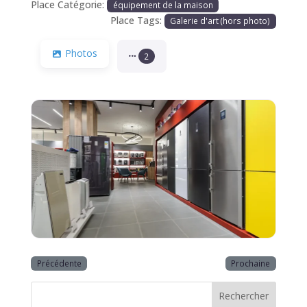
Place Catégorie:
équipement de la maison
Place Tags:
Galerie d'art (hors photo)
Photos
2
Précédente
Prochaine
Rechercher