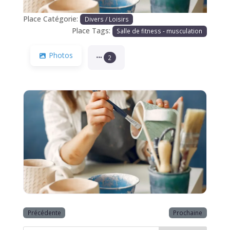
Place Catégorie:
Divers / Loisirs
Place Tags:
Salle de fitness - musculation
Photos
2
Précédente
Prochaine