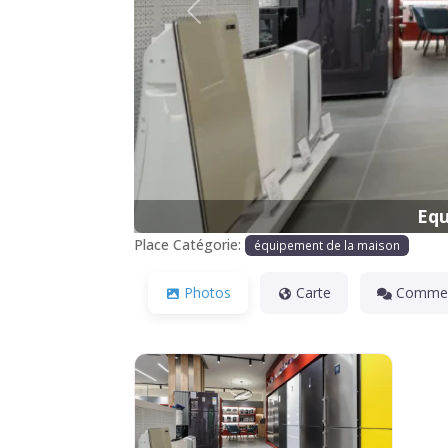
Précédente
Equ
Place Catégorie:
équipement de la maison
Photos
Carte
Commen