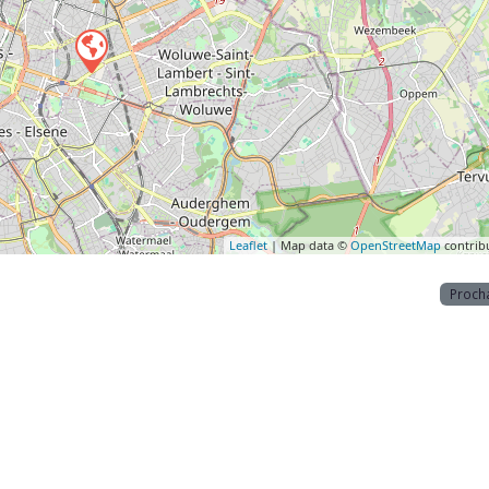
Leaflet
| Map data ©
OpenStreetMap
contrib
Proch