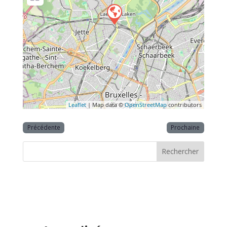
Leaflet
| Map data ©
OpenStreetMap
contributors
Précédente
Prochaine
Rechercher