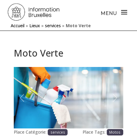
Accueil
»
Lieux
»
services
»
Moto Verte
Moto Verte
Précédente
Prochaine
Place Catégorie:
Place Tags:
services
Motos