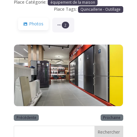
Place Catégorie:
équipement de la maison
Place Tags:
Quincaillerie - Outillage
Photos
2
Précédente
Prochaine
Rechercher