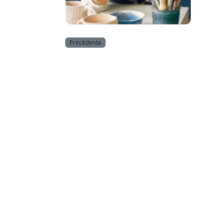
Divers _ Loisirs
Précédente