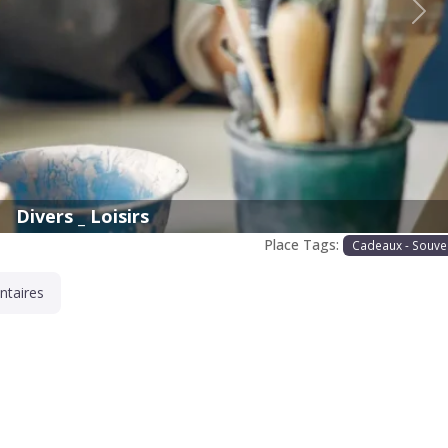
Proc
Divers _ Loisirs
Place Tags:
Cadeaux - Souve
taires