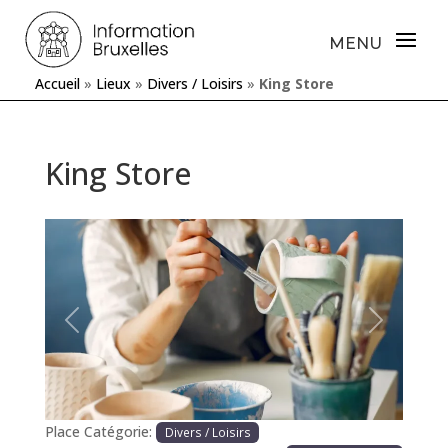
Accueil
»
Lieux
»
Divers / Loisirs
»
King Store
King Store
Précédente
Prochaine
Place Catégorie:
Divers / Loisirs