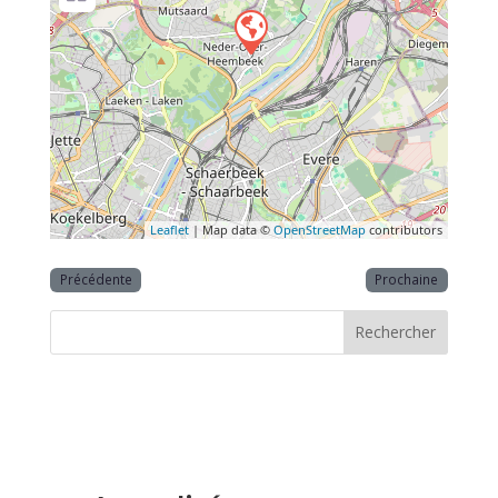
Leaflet
| Map data ©
OpenStreetMap
contributors
Précédente
Prochaine
Rechercher