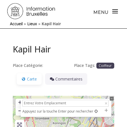
Accueil
»
Lieux
»
Kapil Hair
Kapil Hair
Place Catégorie:
Place Tags:
Coiffeur
Carte
Commentaires
+
−
Appuyez sur la touche Enter pour rechercher