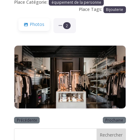
Place Catégorie:
équipement de la personne
Place Tags:
Bijouterie
Photos
2
Précédente
Prochaine
Rechercher