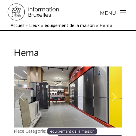
Accueil
»
Lieux
»
équipement de la maison
»
Hema
Hema
Précédente
Prochaine
Place Catégorie:
équipement de la maison