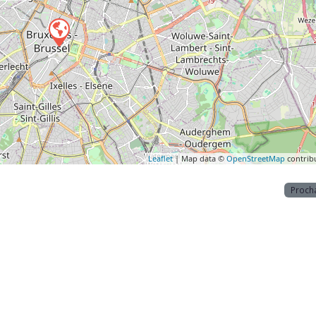
Leaflet
| Map data ©
OpenStreetMap
contrib
Proch