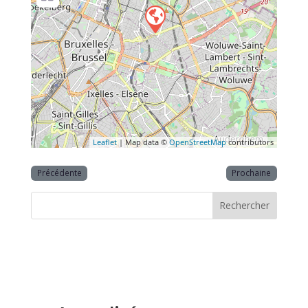
Leaflet
| Map data ©
OpenStreetMap
contributors
Précédente
Prochaine
Rechercher