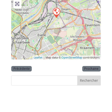
Leaflet
| Map data ©
OpenStreetMap
contributors
Précédente
Prochaine
Rechercher