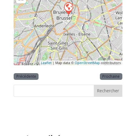
Leaflet
| Map data ©
OpenStreetMap
contributors
Précédente
Prochaine
Rechercher