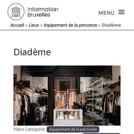
Accueil
»
Lieux
»
équipement de la personne
»
Diadème
Diadème
Précédente
Prochaine
Place Catégorie:
équipement de la personne