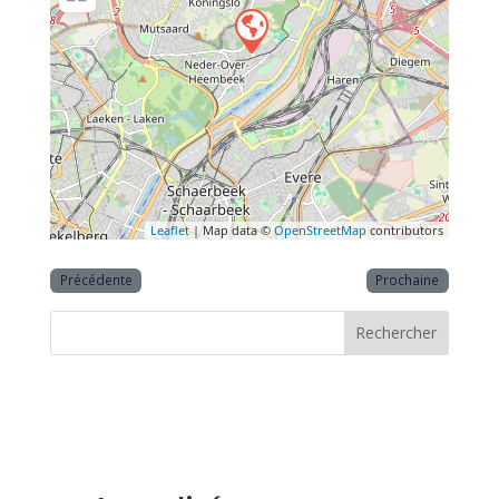
Leaflet
| Map data ©
OpenStreetMap
contributors
Précédente
Prochaine
Rechercher