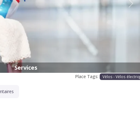
Proc
Services
Place Tags:
Vélos - Vélos électri
taires