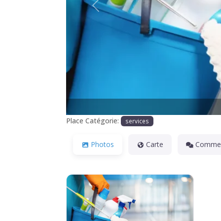
Précédente
Place Catégorie:
services
Photos
Carte
Commen