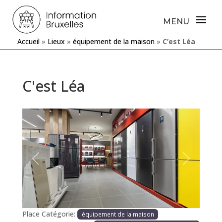
Accueil
»
Lieux
»
équipement de la maison
»
C’est Léa
C'est Léa
Précédente
Prochaine
Place Catégorie:
équipement de la maison